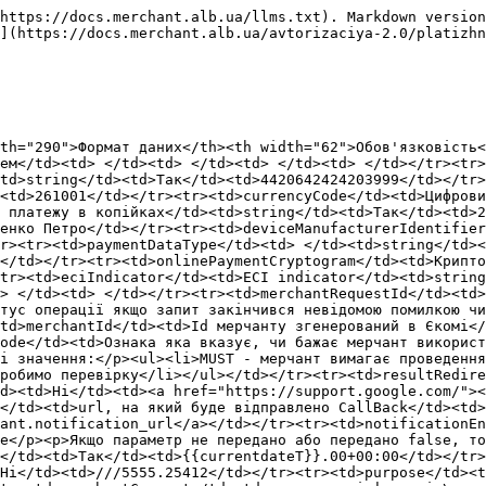
ні в CallBack будуть не закриптовані</p></td></tr><tr><td>date</td><td>дата та час платежу</td><td>string</td><td>Так</td><td>{{currentdateT}}.00+00:00</td></tr><tr><td>comment</td><td>додаткова опис операції яку заповнює клієнт мерчанта</td><td>string (1000)</td><td>Ні</td><td>///5555.25412</td></tr><tr><td>purpose</td><td>призначення платежу яке заповнює мерчант</td><td>string (255)</td><td>Ні</td><td>За товар</td></tr><tr><td>merchantComment</td><td>додаткова інформація\коментар мерчанта по замовленню</td><td><p>string(255) </p><p>a-zA-Z0-9 ,.;:@#$%'-=+1,256$</p></td><td>Ні</td><td>merchant Comment id 1258728c1</td></tr><tr><td>recipientAccount</td><td>Рахунок отримувача</td><td>string</td><td>Ні</td><td>2900000000000</td></tr><tr><td>customerData</td><td>об'єкт з customer даними</td><td>object</td><td>Так</td><td></td></tr><tr><td>senderCustomerId</td><td>Id клієнта відправника</td><td>string (255)</td><td>Так</td><td>1258728c1</td></tr><tr><td>senderFirstName</td><td>ім'я відправника </td><td><p>string (30)</p><ul><li>значення не може містити виключно цифри</li><li>не може містити крапки та інші спецсимволи</li><li>дозволено приймати тільки літерно-цифрові значення</li><li>може приймати пробіл та дефіс, але НЕ може складатися виключно з “ “ или “-“</li><li>дефіс чи пробіл може бути всередині, але не може бути на початку чи кінці</li><li>Для символу апострофу використовуйте єдиний доступний символ utf8 - '<br>який в:<br>utf 16 - u0027<br>utf32 - 00000027</li></ul></td><td>Так</td><td>Іваненко</td></tr><tr><td>senderLastName</td><td>прізвище відправника</td><td><p>string (30)</p><ul><li>значення не може містити виключно цифри</li><li>не може містити крапки та інші спецсимволи</li><li>дозволено приймати тільки літерно-цифрові значення</li><li>може приймати пробіл та дефіс, але НЕ може складатися виключно з “ “ или “-“</li><li>дефіс чи пробіл може бути всередині, але не може бути на початку чи кінці</li><li>Для символу апострофу використовуйте єдиний доступний символ utf8 - '<br>який в:<br>utf 16 - u0027<br>utf32 - 00000027</li></ul></td><td>Так</td><td>Іван</td></tr><tr><td>senderMiddleName</td><td>по-батькові відправника</td><td><p>string (30)</p><ul><li>значення не може містити виключно цифри</li><li>не може містити крапки та інші спецсимволи</li><li>дозволено приймати тільки літерно-цифрові значення</li><li>може приймати пробіл та дефіс, але НЕ може складатися виключно з “ “ или “-“</li><li>дефіс чи пробіл може бути всередині, але не може бути на початку чи кінці</li><li>Для символу апострофу використовуйте єдиний доступний символ utf8 - '<br>який в:<br>utf 16 - u0027<br>utf32 - 00000027</li></ul></td><td>Ні</td><td>Іванович</td></tr><tr><td>senderEmail</td><td>пошта відправника</td><td>string (256)</td><td>Ні</td><td><a href="mailto:mail@gmail.com">mail@gmail.com</a></td></tr><tr><td>senderСountry</td><td>країна відправника</td><td>string (3) ISO 3166, 804 (Ukraine)</td><td>Ні</td><td>804</td></tr><tr><td>senderRegion</td><td>область відправника</td><td>string (255)</td><td>Ні</td><td>Київська</td></tr><tr><td>senderСity</td><td>місто відправника</td><td>string (25)</td><td>Ні</td><td>Київ</td></tr><tr><td>senderStreet</td><td>вулиця відправника</td><td>string (35)</td><td>Ні</td><td>Січових стрільців</td></tr><tr><td>senderAdditionalAddress</td><td>додаткові дані адреси відправника (поверх, номер дому, квартира)</td><td>string (255)</td><td>Ні</td><td>23</td></tr><tr><td>senderItn</td><