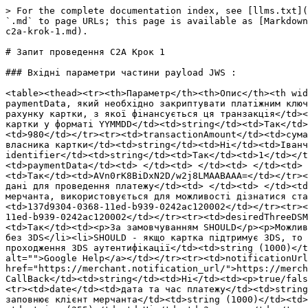
> For the complete documentation index, see [llms.txt](https://docs.merchant.alb.ua/llms.txt). Markdown versions of documentation pages are available by appending `.md` to page URLs; this page is available as [Markdown](https://docs.merchant.alb.ua/avtorizaciya-2.0/platizhni-metodi-h2h/applepay-decrypted/c2a/zapit-provedennya-c2a-krok-1.md).

# Запит проведення C2A Крок 1

### Вхідні параметри частини payload JWS :

<table><thead><tr><th>Параметр</th><th>Опис</th><th width="290">Формат даних</th><th width="62">Обов'язковість</th><th>Приклад</th></tr></thead><tbody><tr><td>Об’єкт paymentData, який необхідно закриптувати платіжним ключем</td><td> </td><td> </td><td> </td><td> </td></tr><tr><td>applicationPrimaryAccountNumber</td><td>номер рахунку картки, з якої фінансується ця транзакція</td><td>string</td><td>Так</td><td>4420642424203999</td></tr><tr><td>applicationExpirationDate</td><td>Термін дії картки у форматі YYMMDD</td><td>string</td><td>Так</td><td>261001</td></tr><tr><td>currencyCode</td><td>Цифровий код валюти ISO 4217</td><td>string</td><td>Так</td><td>980</td></tr><tr><td>transactionAmount</td><td>сума платежу в копійках</td><td>string</td><td>Так</td><td>2000</td></tr><tr><td>cardholderName</td><td>Ім'я власника картки</td><td>string</td><td>Ні</td><td>Іванченко Петро</td></tr><tr><td>deviceManufacturerIdentifier</td><td>Hex-encoded device manufacturer identifier</td><td>string</td><td>Так</td><td>1</td></tr><tr><td>paymentDataType</td><td> </td><td>string</td><td>Так</td><td>3DSecure</td></tr><tr><td>paymentData</td><td> </td><td> </td><td> </td><td> </td></tr><tr><td>onlinePaymentCryptogram</td><td>Криптограма платежу у форматі Base64</td><td>string</td><td>Так</td><td>AVn0rK8BiDxN2D/w2j8LMAABAAA=</td></tr><tr><td>eciIndicator</td><td>ECI indicator</td><td>string(1)</td><td>Ні</td><td>7</td></tr><tr><td>Додаткові дані для проведення платежу</td><td> </td><td> </td><td> </td><td> </td></tr><tr><td>merchantRequestId</td><td>унікальний ідентифікатор згенерований системою мерчанта, використовується для можливості дізнатися статус операції якщо запит закінчився невідомою помилкою чи дісконектом</td><td>string(36)</td><td>Так</td><td>137d9304-0368-11ed-b939-0242ac120002</td></tr><tr><td>merchantId</td><td>Id мерчанту згенерований в Єкомі</td><td>string(36)</td><td>Так</td><td>137d9304-0368-11ed-b939-0242ac120002</td></tr><tr><td>desiredThreeDSMode</td><td>Ознака яка вказує, чи бажає мерчант використати 3DS в покупці чи ні.</td><td>string (50)</td><td>Так</td><td><p>За замовчуванням SHOULD</p><p>Можливі значення:</p><ul><li>MUST - мерчант вимагає проведення платежу з 3DS</li><li>MUST_NOT - примусова операція без 3DS</li><li>SHOULD - якщо картка підтримує 3DS, то робимо перевірку</li></ul></td></tr><tr><td>resultRedirectUrl</td><td>Url для редиректа клієнта після проходження 3DS аутентифікації</td><td>string (1000)</td><td>Ні</td><td><a href="https://support.google.com/"><img src="https://support.google.com/favicon.ico" alt="">Google Help</a></td></tr><tr><td>notificationUrl</td><td>url, на який буде відправлено CallBack</td><td>string (1000)</td><td>Ні</td><td><a href="https://merchant.notification_url/">https://merchant.notification_url</a></td></tr><tr><td>notificationEncryption</td><td>ознака криптування данних CallBack</td><td>string</td><td>Ні</td><td><p>true/false</p><p>Якщо параметр не передано або передано false, то да