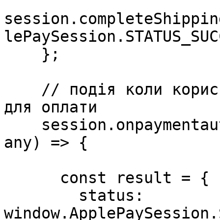
session.completeShippin
lePaySession.STATUS_SUC
    };

    // подія коли користувач успішно вибрав картку 
для оплати

    session.onpaymentauthorized = async (event: 
any) => {

      const result = {

        status: 
window.ApplePaySession.