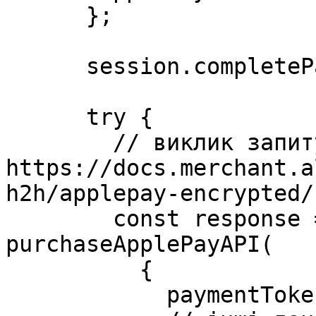
      };

      session.completePayment(result);

      try {

        // виклик запиту проведення платежу 
https://docs.merchant.a
h2h/applepay-encrypted/
        const response = await 
purchaseApplePayAPI(

          {

            paymentToken: event.payment.token,
