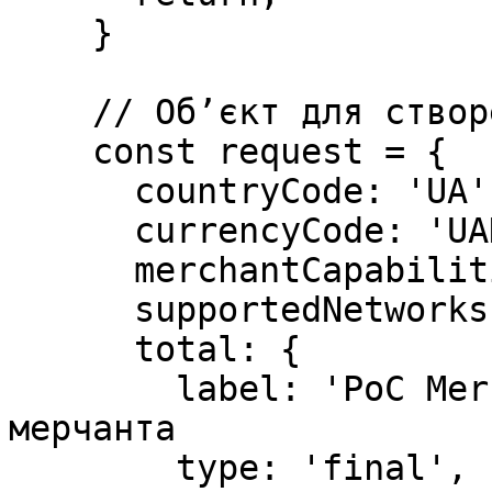
    }

    // Обʼєкт для створення сесії

    const request = {

      countryCode: 'UA', 

      currencyCode: 'UAH',

      merchantCapabilities: ['supports3DS'],

      supportedNetworks: ['visa', 'masterCard'],

      total: {

        label: 'PoC Merchant Apple Pay', // назва 
мерчанта

        type: 'final',
