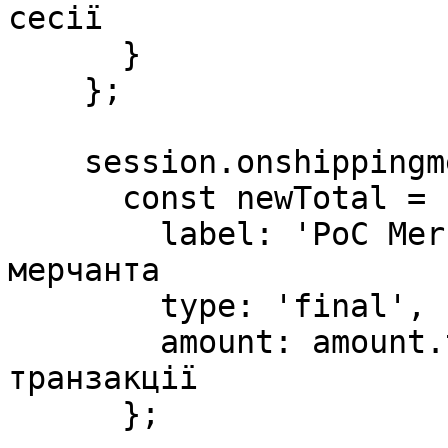
сесії

      }

    };

    session.onshippingmethodselected = () => {

      const newTotal = {

        label: 'PoC Merchant Apple Pay', // назва 
мерчанта

        type: 'final',

        amount: amount.toString(), // сума 
транзакції

      };
