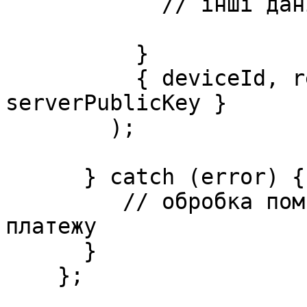
            // інші дані які потрібні для виклику 

          }

          { deviceId, refreshToken, 
serverPublicKey }

        );

      } catch (error) {

         // обробка помилки запиту для проведення 
платежу

      }

    };
