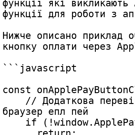
функції які викликають 
функції для роботи з ап
Нижче описано приклад о
кнопку оплати через App
```javascript

const onApplePayButtonC
    // Додаткова перевірка на те чи підтримує 
браузер епл пей

    if (!window.ApplePaySession) {

      return;
