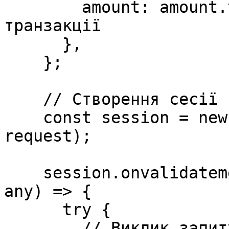
        amount: amount.toString(), // сума 
транзакції

      },

    };

    // Створення сесії

    const session = new window.ApplePaySession(3, 
request);

    session.onvalidatemerchant = async (event: 
any) => {

      try {

        // Виклик запиту для створення сесії 