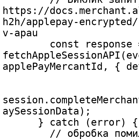
https://docs.merchant.a
h2h/applepay-encrypted/
v-apau

        const response = await 
fetchAppleSessionAPI(ev
applePayMercantId, { de
session.completeMerchan
aySessionData);

      } catch (error) {

        // обробка помилки запиту для створення 