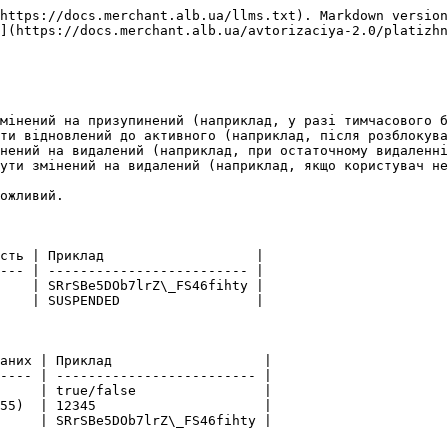
https://docs.merchant.alb.ua/llms.txt). Markdown version
](https://docs.merchant.alb.ua/avtorizaciya-2.0/platizhn
мінений на призупинений (наприклад, у разі тимчасового б
ти відновлений до активного (наприклад, після розблокува
нений на видалений (наприклад, при остаточному видаленні
ути змінений на видалений (наприклад, якщо користувач не
ожливий.

сть | Приклад                   |

--- | ------------------------- |

    | SRrSBe5DOb7lrZ\_FS46fihty |

    | SUSPENDED                 |

аних | Приклад                   |

---- | ------------------------- |

     | true/false                |

55)  | 12345                     |

     | SRrSBe5DOb7lrZ\_FS46fihty |
