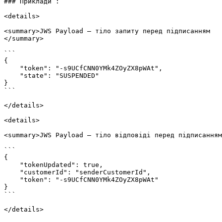
### Приклади :

<details>

<summary>JWS Payload — тіло запиту перед підписанням

</summary>

```

{

    "token": "-s9UCfCNN0YMk4ZOyZX8pWAt",

    "state": "SUSPENDED"

}

```

</details>

<details>

<summary>JWS Payload — тіло відповіді перед підписанням
```

{

    "tokenUpdated": true,

    "customerId": "senderCustomerId",

    "token": "-s9UCfCNN0YMk4ZOyZX8pWAt"

}

```
