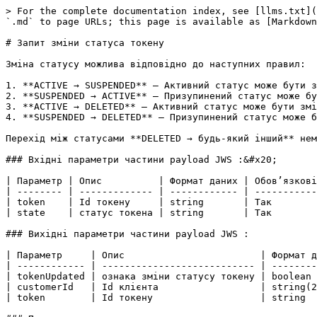
> For the complete documentation index, see [llms.txt](
`.md` to page URLs; this page is available as [Markdown
# Запит зміни статуса токену

Зміна статусу можлива відповідно до наступних правил:

1. **ACTIVE → SUSPENDED** – Активний статус може бути з
2. **SUSPENDED → ACTIVE** – Призупинений статус може бу
3. **ACTIVE → DELETED** – Активний статус може бути змі
4. **SUSPENDED → DELETED** – Призупинений статус може б
Перехід між статусами **DELETED → будь-який інший** нем
### Вхідні параметри частини payload JWS :&#x20;

| Параметр | Опис          | Формат даних | Обовʼязкові
| -------- | ------------- | ------------ | -----------
| token    | Id токену     | string       | Так        
| state    | статус токена | string       | Так        
### Вихідні параметри частини payload JWS :

| Параметр     | Опис                        | Формат д
| ------------ | --------------------------- | --------
| tokenUpdated | ознака зміни статусу токену | boolean 
| customerId   | Id клієнта                  | string(2
| token        | Id токену                   | string  