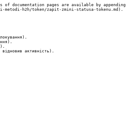
s of documentation pages are available by appending 
i-metodi-h2h/token/zapit-zmini-statusa-tokenu.md).

локування).

ння).

).

 відновив активність).
