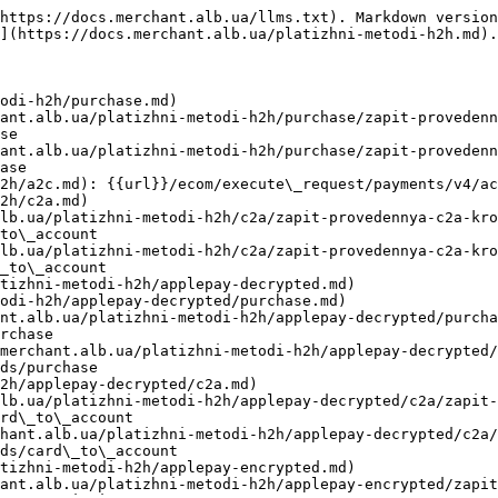
допомогою якого встановлюється сесія в aPау. У відповідь повертаються токенізовані картки клієнта
- [Запит проведення платежу](https://docs.merchant.alb.ua/platizhni-metodi-h2h/applepay-encrypted/zapit-provedennya-platezhu.md): {{url}}/ecom/execute\_request/payments/v1/apple\_pay/token/purchase
- [GooglePay™ decrypted](https://docs.merchant.alb.ua/platizhni-metodi-h2h/googlepay-tm-decrypted.md)
- [PURCHASE](https://docs.merchant.alb.ua/platizhni-metodi-h2h/googlepay-tm-decrypted/purchase.md)
- [Запит проведення purchase Крок 1](https://docs.merchant.alb.ua/platizhni-metodi-h2h/googlepay-tm-decrypted/purchase/zapit-provedennya-purchase-krok-1.md): {{url}}/ecom/execute\_request/payments/v3/google\_pay/purchase
- [Запит проведення purchase Крок 2 (3DS)](https://docs.merchant.alb.ua/platizhni-metodi-h2h/googlepay-tm-decrypted/purchase/zapit-provedennya-purchase-krok-2-3ds.md): {{url}}/ecom/execute\_request/payments/v1/google\_pay\_3ds/purchase
- [C2A](https://docs.merchant.alb.ua/platizhni-metodi-h2h/googlepay-tm-decrypted/c2a.md)
- [Запит проведення C2A Крок 1](https://docs.merchant.alb.ua/platizhni-metodi-h2h/googlepay-tm-decrypted/c2a/zapit-provedennya-c2a-krok-1.md): {{url}}/ecom/execute\_request/payments/v3/google\_pay/card\_to\_account
- [Запит проведення c2a Крок 2 (3DS)](https://docs.merchant.alb.ua/platizhni-metodi-h2h/googlepay-tm-decrypted/c2a/zapit-provedennya-c2a-krok-2-3ds.md): {{url}}/ecom/execute\_request/payments/v1/google\_pay\_3ds/card\_to\_account
- [GooglePay™ encrypted](https://docs.merchant.alb.ua/platizhni-metodi-h2h/googlepay-tm-encrypted.md)
- [Докуменація GooglePay™](https://docs.merchant.alb.ua/platizhni-metodi-h2h/googlepay-tm-encrypted/dokumenaciya-googlepay-tm.md)
- [Запит підтримки GooglePay™ на сторінці](https://docs.merchant.alb.ua/platizhni-metodi-h2h/googlepay-tm-encrypted/zapit-pidtrimki-googlepay-tm-na-storinci.md)
- [Запит отримання даних мерчанта GooglePay™](https://docs.merchant.alb.ua/platizhni-metodi-h2h/googlepay-tm-encrypted/zapit-otrimannya-dannikh-merchanta-googlepay-tm.md): {{url}}/ecom/execute\_request/payments/v1/googplepay/merchant/get
- [Запит проведення платежу](https://docs.merchant.alb.ua/platizhni-metodi-h2h/googlepay-tm-encrypted/zapit-provedennya-platezhu.md): {{url}}/ecom/execute\_request/payments/v1/google\_pay/token/purchase
- [REFUND](https://docs.merchant.alb.ua/platizhni-metodi-h2h/refund.md): {{url}}/ecom/execute\_request/payments/v3/refund
- [TOKEN](https://docs.merchant.alb.ua/platizhni-metodi-h2h/token.md): Проведення платежу за допомогою токену картки
- [PURCHASE](https://docs.merchant.alb.ua/platizhni-metodi-h2h/token/purchase.md)
- [Запит проведення платежу по токену Крок 1](https://docs.merchant.alb.ua/platizhni-metodi-h2h/token/purchase/zapit-provedennya-platezhu-po-tokenu-krok-1.md): {{url}}/ecom/execute\_request/payments/v1/token\_purchase
- [Запит проведення платежу по токену 3DS Крок 2](https://docs.merchant.alb.ua/platizhni-metodi-h2h/token/purchase/zapit-provedennya-platezhu-po-tokenu-3ds-krok-2.md): {{url}}/ecom/execute\_request/payments/v1/purchase/token\_3ds
- [C2A](https://docs.merchant.alb.ua/platizhni-metodi-h2h/token/c2a.md)
- [Запит проведення платежу по токену Крок 1](https://docs.merchant.alb.ua/platizhni-metodi-h2h/token/c2a/zapit-provedennya-platezhu-po-tokenu-krok-1.md): {{url}}/ecom/execute\_request/payments/v1/token\_card\_2\_terminal
- [Запит проведення платежу по токену 3DS Крок 2](https://docs.merchant