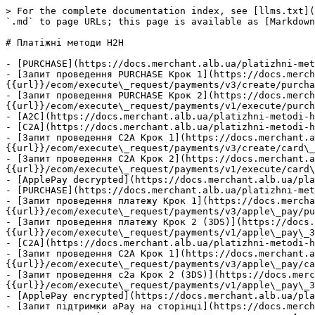
> For the complete documentation index, see [llms.txt](https://docs.merchant.alb.ua/llms.txt). Markdown versions of documentation pages are available by appending `.md` to page URLs; this page is available as [Markdown](https://docs.merchant.alb.ua/platizhni-metodi-h2h.md).

# Платіжні методи H2H

- [PURCHASE](https://docs.merchant.alb.ua/platizhni-metodi-h2h/purchase.md)
- [Запит проведення PURCHASE Крок 1](https://docs.merchant.alb.ua/platizhni-metodi-h2h/purchase/zapit-provedennya-purchase-krok-1.md): {{url}}/ecom/execute\_request/payments/v3/create/purchase
- [Запит проведення PURCHASE Крок 2](https://docs.merchant.alb.ua/platizhni-metodi-h2h/purchase/zapit-provedennya-purchase-krok-2.md): {{url}}/ecom/execute\_request/payments/v1/execute/purchase
- [A2C](https://docs.merchant.alb.ua/platizhni-metodi-h2h/a2c.md): {{url}}/ecom/execute\_request/payments/v4/account\_to\_card
- [C2A](https://docs.merchant.alb.ua/platizhni-metodi-h2h/c2a.md)
- [Запит проведення C2A Крок 1](https://docs.merchant.alb.ua/platizhni-metodi-h2h/c2a/zapit-provedennya-c2a-krok-1.md): {{url}}/ecom/execute\_request/payments/v3/create/card\_to\_account
- [Запит проведення C2A Крок 2](https://docs.merchant.alb.ua/platizhni-metodi-h2h/c2a/zapit-provedennya-c2a-krok-2.md): {{url}}/ecom/execute\_request/payments/v1/execute/card\_to\_account
- [ApplePay decrypted](https://docs.merchant.alb.ua/platizhni-metodi-h2h/applepay-decrypted.md)
- [PURCHASE](https://docs.merchant.alb.ua/platizhni-metodi-h2h/applepay-decrypted/purchase.md)
- [Запит проведення платежу Крок 1](https://docs.merchant.alb.ua/platizhni-metodi-h2h/applepay-decrypted/purchase/zapit-provedennya-platezhu-krok-1.md): {{url}}/ecom/execute\_request/payments/v3/apple\_pay/purchase
- [Запит проведення платежу Крок 2 (3DS)](https://docs.merchant.alb.ua/platizhni-metodi-h2h/applepay-decrypted/purchase/zapit-provedennya-platezhu-krok-2-3ds.md): {{url}}/ecom/execute\_request/payments/v1/apple\_pay\_3ds/purchase
- [C2A](https://docs.merchant.alb.ua/platizhni-metodi-h2h/applepay-decrypted/c2a.md)
- [Запит проведення C2A Крок 1](https://docs.merchant.alb.ua/platizhni-metodi-h2h/applepay-decrypted/c2a/zapit-provedennya-c2a-krok-1.md): {{url}}/ecom/execute\_request/payments/v3/apple\_pay/card\_to\_account
- [Запит проведення c2a Крок 2 (3DS)](https://docs.merchant.alb.ua/platizhni-metodi-h2h/applepay-decrypted/c2a/zapit-provedennya-c2a-krok-2-3ds.md): {{url}}/ecom/execute\_request/payments/v1/apple\_pay\_3ds/card\_to\_account
- [ApplePay encrypted](https://docs.merchant.alb.ua/platizhni-metodi-h2h/applepay-encrypted.md)
- [Запит підтримки aPay на сторінці](https://docs.merchant.alb.ua/platizhni-metodi-h2h/applepay-encrypted/zapit-pidtrimki-apay-na-storinci.md): Необхідно виконати скрипт для перевірки підтримки оплати за допомогою Арау на сторінці
- [Запит отримання данних мерчанта aPау](https://docs.merchant.alb.ua/platizhni-metodi-h2h/applepay-encrypted/zapit-otrimannya-dannikh-merchanta-apau.md): {{url}}/ecom/execute\_request/payments/v1/applepay/merchant/get
- [Запит валідації мерчанта](https://docs.merchant.alb.ua/platizhni-metodi-h2h/applepay-encrypted/zapit-validaciyi-merchanta.md): Запит через сервер проксі до сервера apple pay для отримання валідації мерчанта
- [Запит встановлення сесії в aPау](https://docs.merchant.alb.ua/platizhni-metodi-h2h/applepay-encrypted/zapit-vstanovlennya-sesiyi-v-apau.md): Запит за 