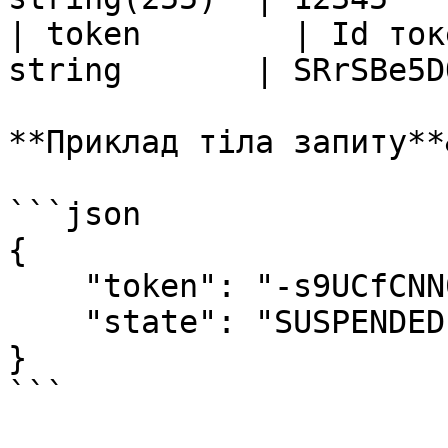
| token        | Id ток
string       | SRrSBe5D
**Приклад тіла запиту**
```json

{

    "token": "-s9UCfCNN0YMk4ZOyZX8pWAt",

    "state": "SUSPENDED"

}

```
