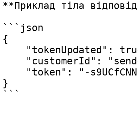
**Приклад тіла відповід
```json

{

    "tokenUpdated": true,

    "customerId": "senderCustomerId",

    "token": "-s9UCfCNN0YMk4ZOyZX8pWAt"

}
