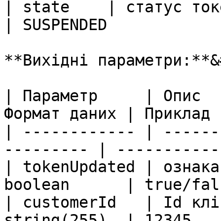
| state    | статус токена | 
| SUSPENDED            
**Вихідні параметри:**&
| Параметр     | Опис  
Формат даних | Приклад 
| ------------ | ------
--------- | -----------
| tokenUpdated | ознака
boolean      | true/fal
| customerId   | Id клі
string(255)  | 12345   