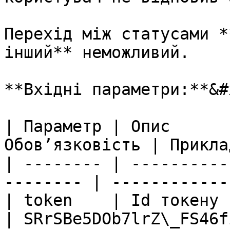
Перехід між статусами *
інший** неможливий.

**Вхідні параметри:**&#x
| Параметр | Опис      
Обовʼязковість | Прикла
| -------- | ----------
-------- | ------------
| token    | Id токену     | 
| SRrSBe5DOb7lrZ\_FS46f