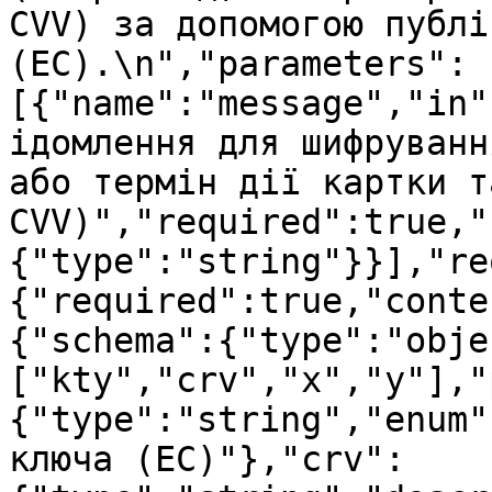
CVV) за допомогою публі
(EC).\n","parameters":
[{"name":"message","in"
ідомлення для шифруванн
або термін дії картки та
CVV)","required":true,"
{"type":"string"}}],"re
{"required":true,"conte
{"schema":{"type":"obje
["kty","crv","x","y"],"
{"type":"string","enum"
ключа (EC)"},"crv":