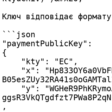
Ключ відповідає формату
```json

"paymentPublicKey": 

{

    "kty": "EC",

    "x": "Hp833OY6a0VbFD1j8xFyXWcAA-HOlyr7B_-
B05esZUy32RA41s0oGAMTal
    "y": "WGHeR9PhKRymoA-
ggsR3VkQTgdfzt7PWa8P2qN
,
