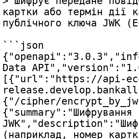
> Шифрує передане повід
картки або термін дії к
публічного ключа JWK (E
```json

{"openapi":"3.0.3","inf
Data API","version":"1.
[{"url":"https://api-ec
release.develop.bankall
{"/cipher/encrypt_by_jw
{"summary":"Шифрування 
JWK","description":"Шиф
(наприклад, номер картк